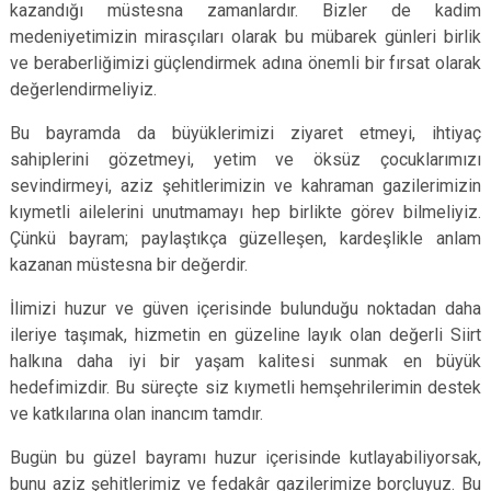
kazandığı müstesna zamanlardır. Bizler de kadim
medeniyetimizin mirasçıları olarak bu mübarek günleri birlik
ve beraberliğimizi güçlendirmek adına önemli bir fırsat olarak
değerlendirmeliyiz.
Bu bayramda da büyüklerimizi ziyaret etmeyi, ihtiyaç
sahiplerini gözetmeyi, yetim ve öksüz çocuklarımızı
sevindirmeyi, aziz şehitlerimizin ve kahraman gazilerimizin
kıymetli ailelerini unutmamayı hep birlikte görev bilmeliyiz.
Çünkü bayram; paylaştıkça güzelleşen, kardeşlikle anlam
kazanan müstesna bir değerdir.
İlimizi huzur ve güven içerisinde bulunduğu noktadan daha
ileriye taşımak, hizmetin en güzeline layık olan değerli Siirt
halkına daha iyi bir yaşam kalitesi sunmak en büyük
hedefimizdir. Bu süreçte siz kıymetli hemşehrilerimin destek
ve katkılarına olan inancım tamdır.
Bugün bu güzel bayramı huzur içerisinde kutlayabiliyorsak,
bunu aziz şehitlerimiz ve fedakâr gazilerimize borçluyuz. Bu