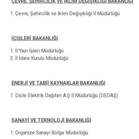
ÇEVRE, ŞEHİRCİLİK VE İKLİM DEĞİŞİKLİĞİ BAKANLIĞI
Çevre, Şehircilik ve İklim Değişikliği İl Müdürlüğü
İÇİŞLERİ BAKANLIĞI
İl Yazı İşleri Müdürlüğü
İl İdare Kurulu Müdürlüğü
ENERJİ VE TABİİ KAYNAKLAR BAKANLIĞI
Dicle Elektrik Dağıtım A.Ş İl Müdürlüğü (DEDAŞ)
SANAYİ VE TEKNOLOJİ BAKANLIĞI
Organize Sanayi Bölge Müdürlüğü