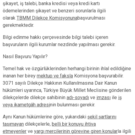
şikayet, iş talebi, banka kredisi veya kredi kartı
ödemelerinden şikayet ve benzeri sorunlarla ilgili
olarak
TBMM Dilekçe Komisyonuna
başvurulması
gerekmektedir.
Bilgi edinme hakkı çerçevesinde bilgi talebi içeren
başvuruların ilgili kurumlar nezdinde yapılması gerekir.
Nasıl Başvuru Yapılır?
Temel hak ve özgürlüklerinden herhangi birinin ihlal edildiğine
inanan her birey
mektup ve faksla
Komisyona başvurabilir.
3071 sayılı Dilekçe Hakkının Kullanılmasına Dair Kanun
hükümleri uyarınca, Türkiye Büyük Millet Meclisine gönderilen
dilekçelerde dilekçe sahibinin
adı-soyadı
ve
imzası
ile
iş
veya ikametgâh adresi
nin bulunması gerekir.
Aynı Kanun hükümlerine göre, yukarıdaki
şekil şartlarını
taşımayan
dilekçelerle,
belli bir konuyu ihtiva
etmeyenler
ve
yargı mercilerinin görevine giren konular
la ilgili