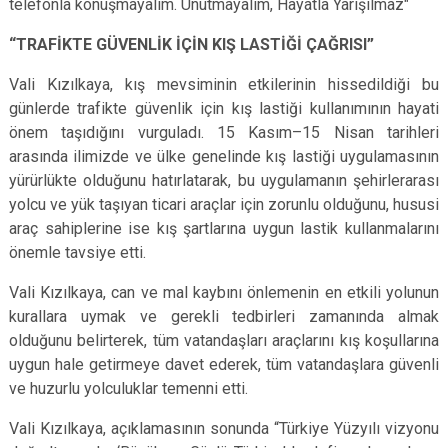
telefonla konuşmayalım. Unutmayalım, Hayatla Yarışılmaz"
“TRAFİKTE GÜVENLİK İÇİN KIŞ LASTİĞİ ÇAĞRISI”
Vali Kızılkaya, kış mevsiminin etkilerinin hissedildiği bu
günlerde trafikte güvenlik için kış lastiği kullanımının hayati
önem taşıdığını vurguladı. 15 Kasım–15 Nisan tarihleri
arasında ilimizde ve ülke genelinde kış lastiği uygulamasının
yürürlükte olduğunu hatırlatarak, bu uygulamanın şehirlerarası
yolcu ve yük taşıyan ticari araçlar için zorunlu olduğunu, hususi
araç sahiplerine ise kış şartlarına uygun lastik kullanmalarını
önemle tavsiye etti.
Vali Kızılkaya, can ve mal kaybını önlemenin en etkili yolunun
kurallara uymak ve gerekli tedbirleri zamanında almak
olduğunu belirterek, tüm vatandaşları araçlarını kış koşullarına
uygun hale getirmeye davet ederek, tüm vatandaşlara güvenli
ve huzurlu yolculuklar temenni etti.
Vali Kızılkaya, açıklamasının sonunda “Türkiye Yüzyılı vizyonu