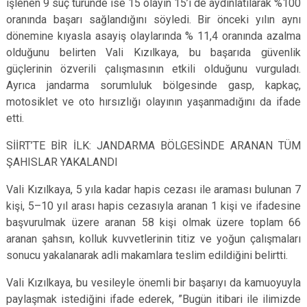
işlenen 9 suç türünde ise 15 olayın 15’i de aydınlatılarak %100
oranında başarı sağlandığını söyledi. Bir önceki yılın aynı
dönemine kıyasla asayiş olaylarında % 11,4 oranında azalma
olduğunu belirten Vali Kızılkaya, bu başarıda güvenlik
güçlerinin özverili çalışmasının etkili olduğunu vurguladı.
Ayrıca jandarma sorumluluk bölgesinde gasp, kapkaç,
motosiklet ve oto hırsızlığı olayının yaşanmadığını da ifade
etti.
SİİRT’TE BİR İLK: JANDARMA BÖLGESİNDE ARANAN TÜM
ŞAHISLAR YAKALANDI
Vali Kızılkaya, 5 yıla kadar hapis cezası ile araması bulunan 7
kişi, 5–10 yıl arası hapis cezasıyla aranan 1 kişi ve ifadesine
başvurulmak üzere aranan 58 kişi olmak üzere toplam 66
aranan şahsın, kolluk kuvvetlerinin titiz ve yoğun çalışmaları
sonucu yakalanarak adli makamlara teslim edildiğini belirtti.
Vali Kızılkaya, bu vesileyle önemli bir başarıyı da kamuoyuyla
paylaşmak istediğini ifade ederek, ”Bugün itibari ile ilimizde