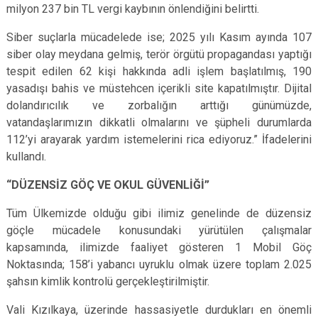
milyon 237 bin TL vergi kaybının önlendiğini belirtti.
Siber suçlarla mücadelede ise; 2025 yılı Kasım ayında 107
siber olay meydana gelmiş, terör örgütü propagandası yaptığı
tespit edilen 62 kişi hakkında adli işlem başlatılmış, 190
yasadışı bahis ve müstehcen içerikli site kapatılmıştır. Dijital
dolandırıcılık ve zorbalığın arttığı günümüzde,
vatandaşlarımızın dikkatli olmalarını ve şüpheli durumlarda
112’yi arayarak yardım istemelerini rica ediyoruz.” İfadelerini
kullandı.
“DÜZENSİZ GÖÇ VE OKUL GÜVENLİĞİ”
Tüm Ülkemizde olduğu gibi ilimiz genelinde de düzensiz
göçle mücadele konusundaki yürütülen çalışmalar
kapsamında, ilimizde faaliyet gösteren 1 Mobil Göç
Noktasında; 158’i yabancı uyruklu olmak üzere toplam 2.025
şahsın kimlik kontrolü gerçekleştirilmiştir.
Vali Kızılkaya, üzerinde hassasiyetle durdukları en önemli