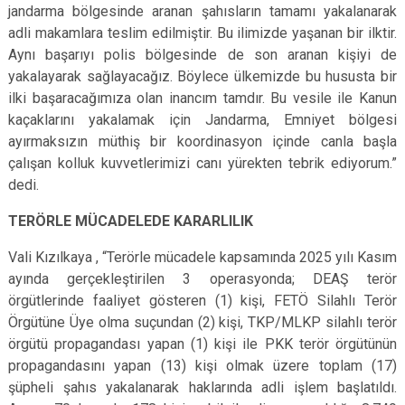
jandarma bölgesinde aranan şahısların tamamı yakalanarak
adli makamlara teslim edilmiştir. Bu ilimizde yaşanan bir ilktir.
Aynı başarıyı polis bölgesinde de son aranan kişiyi de
yakalayarak sağlayacağız. Böylece ülkemizde bu hususta bir
ilki başaracağımıza olan inancım tamdır. Bu vesile ile Kanun
kaçaklarını yakalamak için Jandarma, Emniyet bölgesi
ayırmaksızın müthiş bir koordinasyon içinde canla başla
çalışan kolluk kuvvetlerimizi canı yürekten tebrik ediyorum.”
dedi.
TERÖRLE MÜCADELEDE KARARLILIK
Vali Kızılkaya , “Terörle mücadele kapsamında 2025 yılı Kasım
ayında gerçekleştirilen 3 operasyonda; DEAŞ terör
örgütlerinde faaliyet gösteren (1) kişi, FETÖ Silahlı Terör
Örgütüne Üye olma suçundan (2) kişi, TKP/MLKP silahlı terör
örgütü propagandası yapan (1) kişi ile PKK terör örgütünün
propagandasını yapan (13) kişi olmak üzere toplam (17)
şüpheli şahıs yakalanarak haklarında adli işlem başlatıldı.