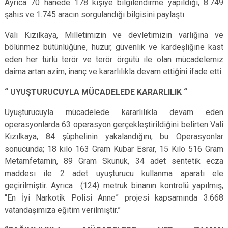
Ayrıca 70 hanede 178 kişiye bilgilendirme yapıldığı, 8.749
şahıs ve 1.745 aracın sorgulandığı bilgisini paylaştı.
Vali Kızılkaya, Milletimizin ve devletimizin varlığına ve
bölünmez bütünlüğüne, huzur, güvenlik ve kardeşliğine kast
eden her türlü terör ve terör örgütü ile olan mücadelemiz
daima artan azim, inanç ve kararlılıkla devam ettiğini ifade etti.
“ UYUŞTURUCUYLA MÜCADELEDE KARARLILIK “
Uyuşturucuyla mücadelede kararlılıkla devam eden
operasyonlarda 63 operasyon gerçekleştirildiğini belirten Vali
Kızılkaya, 84 şüphelinin yakalandığını, bu Operasyonlar
sonucunda; 18 kilo 163 Gram Kubar Esrar, 15 Kilo 516 Gram
Metamfetamin, 89 Gram Skunuk, 34 adet sentetik ecza
maddesi ile 2 adet uyuşturucu kullanma aparatı ele
geçirilmiştir. Ayrıca (124) metruk binanın kontrolü yapılmış,
“En İyi Narkotik Polisi Anne” projesi kapsamında 3.668
vatandaşımıza eğitim verilmiştir.”