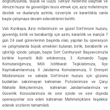
doğrultusunda, ‘Büyük ve Güçlü Türkiye’ hedefine ulaşmak ve
ilimizin huzur ile güvenliğini tesis etmek için, aziz milletimizin
destek ve dualarıyla azimle, özveriyle ve kararlılıkla canla
başla çalışmaya devam edeceklerini belitti.
Vali Kızılkaya, Aziz milletimizin ve güzel Siirt’imizin huzuru,
güvenliği, birlik ve beraberliği için azim, kararlılık ve inançla 7
gün 24 saat görevlerinin başında olan, yapılan bu operasyon
ve çalışmalarda büyük emekleri bulunan, birlik, beraberlik ve
işbirliği içinde çalışan, başta Siirt Cumhuriyet Başsavcımızla
birlikte kıymetli Adli erkânımıza, 3. Komando Tugay
Komutanlığımıza, Milli İstihbarat Teşkilatımıza, İlçe
Kaymakamlarımıza, İl Jandarma Komutanımıza, İl Emniyet
Müdürümüze ve sahada Siirt’imizin huzuru için gözünü
budaktan sakınmayan kahraman Polislerimize ve Çarşı
Mahalle Bekçilerimize, kahraman Jandarmalarımıza ve
Güvenlik Korucularımıza ile sınır içinde ve sınır dışında
operasyonlar icra eden kahraman Mehmetçiklere teşekkür
ederek sözlerini tamamladı.