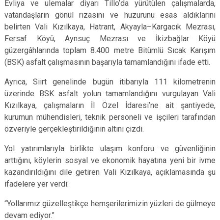
Evliya ve ulemalar diyarı Tillo’da yürütülen çalışmalarda,
vatandaşların gönül rızasını ve huzurunu esas aldıklarını
belirten Vali Kızılkaya, Hatrant, Akyayla–Kargacık Mezrası,
Fersaf Köyü, Aynsuç Mezrası ve İkizbağlar Köyü
güzergâhlarında toplam 8.400 metre Bitümlü Sıcak Karışım
(BSK) asfalt çalışmasının başarıyla tamamlandığını ifade etti.
Ayrıca, Siirt genelinde bugün itibarıyla 111 kilometrenin
üzerinde BSK asfalt yolun tamamlandığını vurgulayan Vali
Kızılkaya, çalışmaların İl Özel İdaresi’ne ait şantiyede,
kurumun mühendisleri, teknik personeli ve işçileri tarafından
özveriyle gerçekleştirildiğinin altını çizdi.
Yol yatırımlarıyla birlikte ulaşım konforu ve güvenliğinin
arttığını, köylerin sosyal ve ekonomik hayatına yeni bir ivme
kazandırıldığını dile getiren Vali Kızılkaya, açıklamasında şu
ifadelere yer verdi:
“Yollarımız güzelleştikçe hemşerilerimizin yüzleri de gülmeye
devam ediyor.”