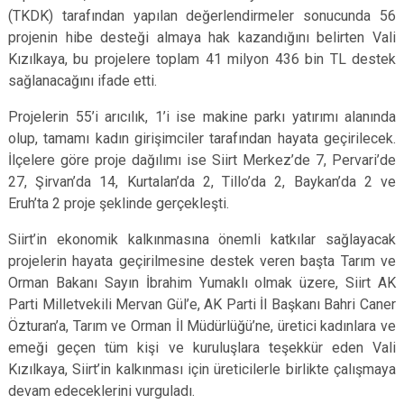
(TKDK) tarafından yapılan değerlendirmeler sonucunda 56
projenin hibe desteği almaya hak kazandığını belirten Vali
Kızılkaya, bu projelere toplam 41 milyon 436 bin TL destek
sağlanacağını ifade etti.
Projelerin 55’i arıcılık, 1’i ise makine parkı yatırımı alanında
olup, tamamı kadın girişimciler tarafından hayata geçirilecek.
İlçelere göre proje dağılımı ise Siirt Merkez’de 7, Pervari’de
27, Şirvan’da 14, Kurtalan’da 2, Tillo’da 2, Baykan’da 2 ve
Eruh’ta 2 proje şeklinde gerçekleşti.
Siirt’in ekonomik kalkınmasına önemli katkılar sağlayacak
projelerin hayata geçirilmesine destek veren başta Tarım ve
Orman Bakanı Sayın İbrahim Yumaklı olmak üzere, Siirt AK
Parti Milletvekili Mervan Gül’e, AK Parti İl Başkanı Bahri Caner
Özturan’a, Tarım ve Orman İl Müdürlüğü’ne, üretici kadınlara ve
emeği geçen tüm kişi ve kuruluşlara teşekkür eden Vali
Kızılkaya, Siirt’in kalkınması için üreticilerle birlikte çalışmaya
devam edeceklerini vurguladı.