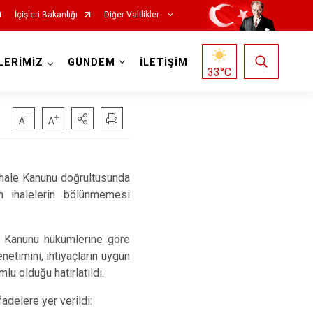
İçişleri Bakanlığı
Diğer Valilikler
LERİMİZ
GÜNDEM
İLETİŞİM
33
°C
İhale Kanunu doğrultusunda
in ihalelerin bölünmemesi
le Kanunu hükümlerine göre
enetimini, ihtiyaçların uygun
u olduğu hatırlatıldı.
adelere yer verildi: