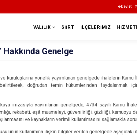
e-Devlet
VALİLİK
SİİRT
İLÇELERİMİZ
HİZMET
Valilikler
r” Hakkında Genelge
 ve kuruluşlarına yönelik yayımlanan genelgede ihalelerin Kamu 
 belirtilerek, doğrudan temin hükümlerinden faydalanmak iç
zılkaya imzasıyla yayımlanan genelgede, 4734 sayılı Kamu İha
lığı, rekabeti, eşit muameleyi, güvenilirliği, gizliliği, kamuoyu d
ılanmasını ve kaynakların verimli kullanılmasını sağlamakla soruml
sulünün kullanımına ilişkin bilgiler verilen genelgede aşağıdaki if