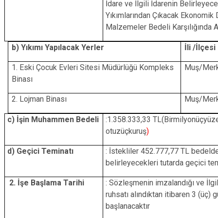
İdare ve İlgili İdarenin Belirleyec
Yıkımlarından Çıkacak Ekonomik 
Malzemeler Bedeli Karşılığında Al
b) Yıkımı Yapılacak Yerler
İli /İlçesi
1. Eski Çocuk Evleri Sitesi Müdürlüğü Kompleks
Muş/Mer
Binası
2. Lojman Binası
Muş/Mer
c) İşin Muhammen Bedeli
:1.358.333,33 TL(Birmilyonüçyüze
otuzüçkuruş
)
d) Geçici Teminatı
: İstekliler 452.777,77 TL bedel
belirleyecekleri tutarda geçici te
2. İşe Başlama Tarihi
: Sözleşmenin imzalandığı ve İlgi
ruhsatı alındıktan itibaren 3 (üç) 
başlanacaktır