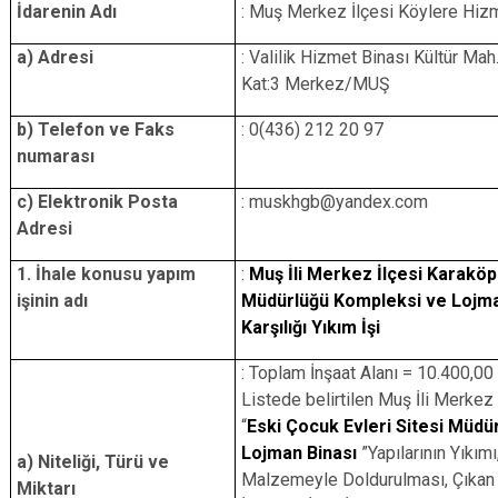
İdarenin Adı
: Muş Merkez İlçesi Köylere Hizm
a) Adresi
: Valilik Hizmet Binası Kültür Mah
Kat:3 Merkez/MUŞ
b) Telefon ve Faks
: 0(436) 212 20 97
numarası
c) Elektronik Posta
: muskhgb@yandex.com
Adresi
1. İhale konusu yapım
:
Muş İli Merkez İlçesi Karaköpr
işinin adı
Müdürlüğü Kompleksi ve Lojman
Karşılığı Yıkım İşi
: Toplam İnşaat Alanı = 10.400,00
Listede belirtilen Muş İli Merke
“
Eski Çocuk Evleri Sitesi Müdü
Lojman Binası
”Yapılarının Yıkım
a) Niteliği, Türü ve
Malzemeyle Doldurulması, Çıkan İ
Miktarı