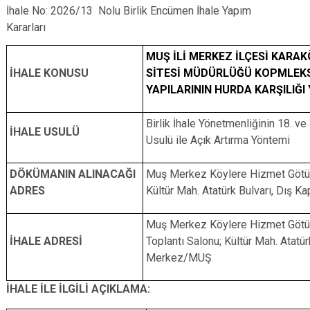
İhale No: 2026/13 Nolu Birlik Encümen İhale Yapım
Kararları
MUŞ İLİ MERKEZ İLÇESİ KARAK
İHALE KONUSU
SİTESİ MÜDÜRLÜĞÜ KOPMLEKS
YAPILARININ HURDA KARŞILIĞI Y
Birlik İhale Yönetmenliğinin 18. v
İHALE USULÜ
Usulü ile Açık Artırma Yöntemi
DÖKÜMANIN ALINACAĞI
Muş Merkez Köylere Hizmet Götürme
ADRES
Kültür Mah. Atatürk Bulvarı, Dış 
Muş Merkez Köylere Hizmet Götürme
İHALE ADRESİ
Toplantı Salonu; Kültür Mah. Atatür
Merkez/MUŞ
İHALE İLE İLGİLİ AÇIKLAMA: