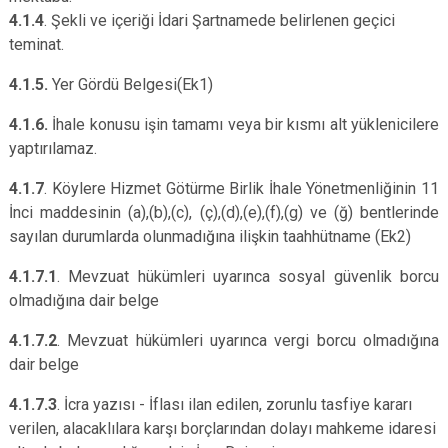
4.1.4
. Şekli ve içeriği İdari Şartnamede belirlenen geçici
teminat.
4.1.5.
Yer Gördü Belgesi(Ek1)
4.1.6.
İhale konusu işin tamamı veya bir kısmı alt yüklenicilere
yaptırılamaz.
4.1.7
. Köylere Hizmet Götürme Birlik İhale Yönetmenliğinin 11
İnci maddesinin (a),(b),(c), (ç),(d),(e),(f),(g) ve (ğ) bentlerinde
sayılan durumlarda olunmadığına ilişkin taahhütname (Ek2)
4.1.7.1
. Mevzuat hükümleri uyarınca sosyal güvenlik borcu
olmadığına dair belge
4.1.7.2
. Mevzuat hükümleri uyarınca vergi borcu olmadığına
dair belge
4.1.7.3
. İcra yazısı - İflası ilan edilen, zorunlu tasfiye kararı
verilen, alacaklılara karşı borçlarından dolayı mahkeme idaresi