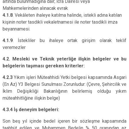
altında bulunmadığına dair; İcra Dairesi veya
Mahkemelerinden alınacak evrak
4.1.8
. Vekâleten ihaleye katılma halinde, istekli adına katılan
kişinin noter tasdikli vekaletnamesi ile noter tasdikli imza
beyannamesi.
4.1.9
. İstekliler bu ihaleye ortak girişim olarak teklif
veremezler
4.2. Mesleki ve Teknik yeterliğe ilişkin belgeler ve bu
belgelerin taşıması gereken kriterler:
4.2.3
Yıkım işleri Müteahhidi Yetki belgesi kapsamında Asgari
(En Az) Y3 Belgesi Sunulması Zorunludur:
(Çevre, Şehircilik ve
İklim Değişikliği Bakanlığının belirlemiş olduğu yıkım
müteahhitliğine ilişkin belge)
4.3.4 İş deneyim belgeleri:
Son beş yıl içinde bedel içeren bir sözleşme kapsamında
taahhüt edilen ve Muhammen Bedelin % 50 oranından az