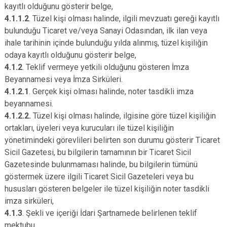
kayıtlı olduğunu gösterir belge,
4.1.1.2
. Tüzel kişi olması halinde, ilgili mevzuatı gereği kayıtlı
bulunduğu Ticaret ve/veya Sanayi Odasından, ilk ilan veya
ihale tarihinin içinde bulunduğu yılda alınmış, tüzel kişiliğin
odaya kayıtlı olduğunu gösterir belge,
4.1.2
. Teklif vermeye yetkili olduğunu gösteren İmza
Beyannamesi veya İmza Sirküleri.
4.1.2.1
. Gerçek kişi olması halinde, noter tasdikli imza
beyannamesi.
4.1.2.2.
Tüzel kişi olması halinde, ilgisine göre tüzel kişiliğin
ortakları, üyeleri veya kurucuları ile tüzel kişiliğin
yönetimindeki görevlileri belirten son durumu gösterir Ticaret
Sicil Gazetesi, bu bilgilerin tamamının bir Ticaret Sicil
Gazetesinde bulunmaması halinde, bu bilgilerin tümünü
göstermek üzere ilgili Ticaret Sicil Gazeteleri veya bu
hususları gösteren belgeler ile tüzel kişiliğin noter tasdikli
imza sirküleri,
4.1.3
. Şekli ve içeriği İdari Şartnamede belirlenen teklif
mektubu.