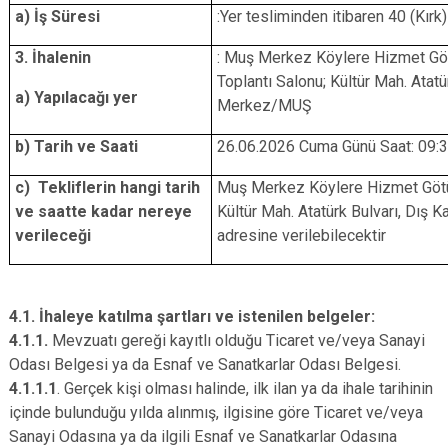
a) İş Süresi
:Yer tesliminden itibaren 40 (Kırk
3. İhalenin
: Muş Merkez Köylere Hizmet Götü
Toplantı Salonu; Kültür Mah. Atatü
a) Yapılacağı yer
Merkez/MUŞ
b) Tarih ve Saati
26.06.2026 Cuma Günü Saat: 09:
c) Tekliflerin hangi tarih
Muş Merkez Köylere Hizmet Götürm
ve saatte kadar nereye
Kültür Mah. Atatürk Bulvarı, Dış
verileceği
adresine verilebilecektir
4.1. İhaleye katılma şartları ve istenilen belgeler:
4.1.1.
Mevzuatı gereği kayıtlı olduğu Ticaret ve/veya Sanayi
Odası Belgesi ya da Esnaf ve Sanatkarlar Odası Belgesi.
4.1.1.1
. Gerçek kişi olması halinde, ilk ilan ya da ihale tarihinin
içinde bulunduğu yılda alınmış, ilgisine göre Ticaret ve/veya
Sanayi Odasına ya da ilgili Esnaf ve Sanatkarlar Odasına