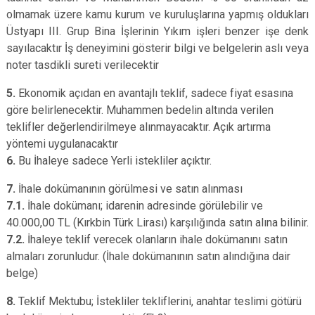
olmamak üzere kamu kurum ve kuruluşlarına yapmış oldukları
Üstyapı III. Grup Bina İşlerinin Yıkım işleri benzer işe denk
sayılacaktır İş deneyimini gösterir bilgi ve belgelerin aslı veya
noter tasdikli sureti verilecektir
5.
Ekonomik açıdan en avantajlı teklif, sadece fiyat esasına
göre belirlenecektir.
Muhammen bedelin altında verilen
teklifler değerlendirilmeye alınmayacaktır. Açık artırma
yöntemi uygulanacaktır
6.
Bu İhaleye sadece Yerli istekliler açıktır.
7.
İhale dokümanının görülmesi ve satın alınması
7.1.
İhale dokümanı; idarenin adresinde görülebilir ve
40.000,00 TL (Kırkbin Türk Lirası) karşılığında satın alına bilinir.
7.2.
İhaleye teklif verecek olanların ihale dokümanını satın
almaları zorunludur. (İhale dokümanının satın alındığına dair
belge)
8.
Teklif Mektubu; İstekliler tekliflerini, anahtar teslimi götürü