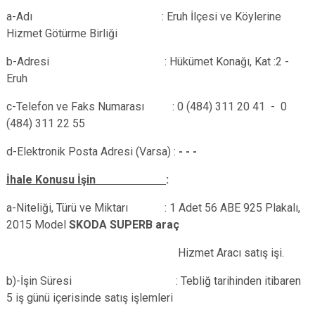
a-Adı : Eruh İlçesi ve Köylerine
Hizmet Götürme Birliği
b-Adresi : Hükümet Konağı, Kat :2 -
Eruh
c-Telefon ve Faks Numarası : 0 (484) 311 20 41 - 0
(484) 311 22 55
d-Elektronik Posta Adresi (Varsa) :
- - -
İhale Konusu İşin
:
a-Niteliği, Türü ve Miktarı :
1 Adet 56 ABE 925 Plakalı,
2015 Model
SKODA SUPERB
araç
Hizmet Aracı satış işi.
b)-İşin Süresi : Tebliğ tarihinden itibaren
5 iş günü içerisinde satış işlemleri