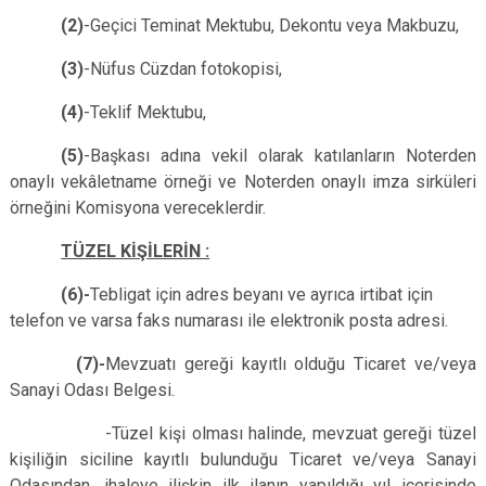
(2)
-Geçici Teminat Mektubu, Dekontu veya Makbuzu,
(3)
-Nüfus Cüzdan fotokopisi,
(4)
-Teklif Mektubu,
(5)
-Başkası adına vekil olarak katılanların Noterden
onaylı vekâletname örneği ve Noterden onaylı imza sirküleri
örneğini Komisyona vereceklerdir.
TÜZEL KİŞİLERİN :
(6)-
Tebligat için adres beyanı ve ayrıca irtibat için
telefon ve varsa faks numarası ile elektronik posta adresi.
(7)-
Mevzuatı gereği kayıtlı olduğu Ticaret ve/veya
Sanayi Odası Belgesi.
-Tüzel kişi olması halinde, mevzuat gereği tüzel
kişiliğin siciline kayıtlı bulunduğu Ticaret ve/veya Sanayi
Odasından, ihaleye ilişkin ilk ilanın yapıldığı yıl içerisinde