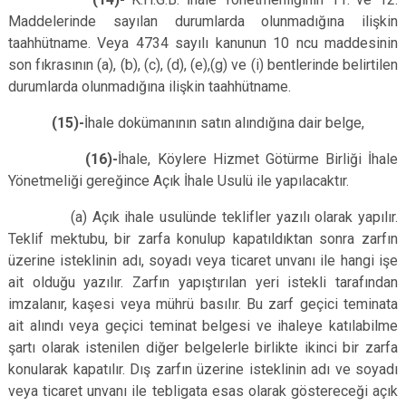
Maddelerinde sayılan durumlarda olunmadığına ilişkin
taahhütname. Veya 4734 sayılı kanunun 10 ncu maddesinin
son fıkrasının (a), (b), (c), (d), (e),(g) ve (i) bentlerinde belirtilen
durumlarda olunmadığına ilişkin taahhütname.
(15)-
İhale dokümanının satın alındığına dair belge,
(
16)-
İhale,
Köylere Hizmet Götürme Birliği İhale
Yönetmeliği
gereğince Açık İhale Usulü ile yapılacaktır.
(a) Açık ihale usulünde teklifler yazılı olarak yapılır.
Teklif mektubu, bir zarfa konulup kapatıldıktan sonra zarfın
üzerine isteklinin adı, soyadı veya ticaret unvanı ile hangi işe
ait olduğu yazılır. Zarfın yapıştırılan yeri istekli tarafından
imzalanır, kaşesi veya mührü basılır. Bu zarf geçici teminata
ait alındı veya geçici teminat belgesi ve ihaleye katılabilme
şartı olarak istenilen diğer belgelerle birlikte ikinci bir zarfa
konularak kapatılır. Dış zarfın üzerine isteklinin adı ve soyadı
veya ticaret unvanı ile tebligata esas olarak göstereceği açık