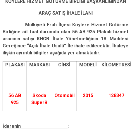
KÖYLERE HİZMET GÖTÜRME BİRLİĞİ BAŞKANLIĞINDAN
ARAÇ SATIŞ İHALE İLANI
Mülkiyeti Eruh İlçesi Köylere Hizmet Götürme
Birliğine ait faal durumda olan 56 AB 925 Plakalı hizmet
aracının satışı KHGB. İhale Yönetmeliğinin 18. Maddesi
Gereğince “Açık İhale Usulü” İle ihale edilecektir. İhaleye
ilişkin ayrıntılı bilgiler aşağıda yer almaktadır.
PLAKASI
MARKASI
CİNSİ
MODELİ
KİLOMETRES
56 AB
Skoda
Otomobil
2015
128347
925
SuperB
İdarenin
: