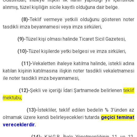
alınmış, tüzel kişiliğin sicile kayıtlı olduğuna dair belge.
(8)-
Teklif vermeye yetkili olduğunu gösteren noter
tasdikli imza beyannamesi veya imza sirküleri,
(9)-
Tüzel kişi olması halinde Ticaret Sicil Gazetesi,
(10)-
Tüzel kişilerde yetki belgesi ve imza sirküleri,
(11)-
Vekaletten ihaleye katılma halinde, istekli adına
katılan kişinin katılmasına ilişkin noter tasdikli vekaletnamesi
ile noter tasdikli imza beyannamesi,
(12)-
Şekli ve içeriği İdari Şartnamede belirlenen
teklif
mektubu,
(13)-
İstekliler, teklif edilen bedelin % 3’ünden az
olmamak üzere kendi belirleyecekleri tutarda
geçici teminat
vereceklerdir.
(14)-
K.H.G.B. İhale Yönetmenliğinin 11. ve 12.