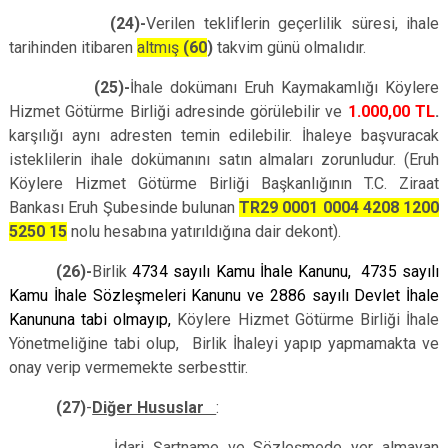
(24)-
Verilen tekliflerin geçerlilik süresi, ihale
tarihinden itibaren
altmış
(60
)
takvim günü olmalıdır.
(25)-
İhale dokümanı Eruh Kaymakamlığı Köylere
Hizmet Götürme Birliği adresinde görülebilir ve
1.000,00 TL
.
karşılığı aynı adresten temin edilebilir. İhaleye başvuracak
isteklilerin ihale dokümanını satın almaları zorunludur. (Eruh
Köylere Hizmet Götürme Birliği Başkanlığının T.C. Ziraat
Bankası Eruh Şubesinde bulunan
TR29 0001 0004 4208 1200
5250 15
nolu hesabına yatırıldığına dair dekont).
(26)-
Birlik
4734 sayılı Kamu İhale Kanunu, 4735 sayılı
Kamu İhale Sözleşmeleri Kanunu ve 2886 sayılı Devlet İhale
Kanununa tabi olmayıp,
Köylere Hizmet Götürme Birliği İhale
Yönetmeliğine tabi olup, Birlik İhaleyi yapıp yapmamakta ve
onay verip vermemekte serbesttir.
(27)
-
Diğer Hususlar
:
İdari Şartname ve Sözleşmede yer almayan