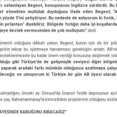
arı selamlayan Begeot, konuşmasını İngilizce sürdürdü. Bu 
ret etmekten mutluluk duyduğunu ifade eden Begeot, "Anl
n yüzde 5'ini yetiştiriyor. Bu nedenle de anlıyorum ki fıstık,
t'in pırlantası' diyebiliriz. Bölgede fıstığın daha iyi koşulla
ojeye destek vermesinden de çok mutluyum."
dedi.
ği önemli olduğuna dikkati çeken Begeot, bunun için de bir şir
lirin tekrar bu işletmeye harcanması gerektiğini anlattı. AB'nin
 desteklenmesine bu kadar önem verdiği konusuna değinmek isted
lduğu gibi Türkiye'de de gelişmişlik seviyesi diğer bölge
 yaparak aradaki farkı mümkün olduğunca azaltmaya çalışıy
eceğiz ve umuyorum ki Türkiye bir gün AB üyesi olacak
lı kalmadığını, önceki ay Giresun'da lisanslı fındık deposunun açıl
de çay, Kahramanmaraş'ta kırmızıbiber projelerinin olduğunu sözle
 SAYESİNDE KABUĞUNU KIRACAĞIZ"