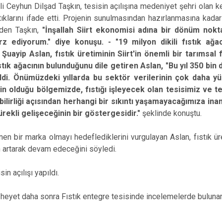
li Ceyhun Dilşad Taşkın, tesisin açılışına medeniyet şehri olan k
tıklarını ifade etti. Projenin sunulmasından hazırlanmasına kad
 eden Taşkın,
"İnşallah Siirt ekonomisi adına bir dönüm nok
z ediyorum." diye konuşu. - "19 milyon dikili fıstık ağacı
 Şuayip Aslan, fıstık üretiminin Siirt'in önemli bir tarımsal 
ıstık ağacının bulunduğunu dile getiren Aslan, "Bu yıl 350 bin
ildi. Önümüzdeki yıllarda bu sektör verilerinin çok daha y
in olduğu bölgemizde, fıstığı işleyecek olan tesisimiz ve t
bilirliği açısından herhangi bir sıkıntı yaşamayacağımıza in
ürekli gelişeceğinin bir göstergesidir."
şeklinde konuştu.
inen bir marka olmayı hedeflediklerini vurgulayan Aslan, fıstık üre
in artarak devam edeceğini söyledi.
n açılışı yapıldı.
heyet daha sonra Fıstık entegre tesisinde incelemelerde bulunarak,