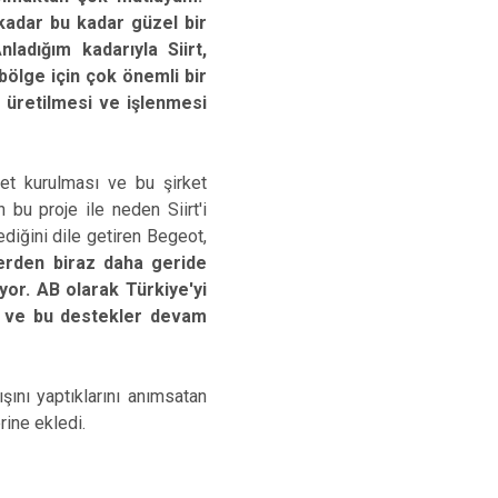
kadar bu kadar güzel bir
adığım kadarıyla Siirt,
 bölge için çok önemli bir
rda üretilmesi ve işlenmesi
ket kurulması ve bu şirket
 bu proje ile neden Siirt'i
iğini dile getiren Begeot,
lerden biraz daha geride
or. AB olarak Türkiye'yi
 ve bu destekler devam
ışını yaptıklarını anımsatan
rine ekledi.