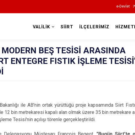
e-Devlet
VALİLİK
SİİRT
İLÇELERİMİZ
HİZMET
Valilikler
 MODERN BEŞ TESİSİ ARASINDA
RT ENTEGRE FISTIK İŞLEME TESİSİ
İ
akanlığı ile AB'nin ortak yürüttüğü proje kapsamında Siirt Fıstık 
e 12 bin metrekaresi kapalı alan olmak üzere 35 bin metrekare a
İşleme Tesisi'nin açılışı törenle gerçekleştirildi.
iye Delegasyonu Müsteşarı François Begeot,
"Bugün Siirt'te