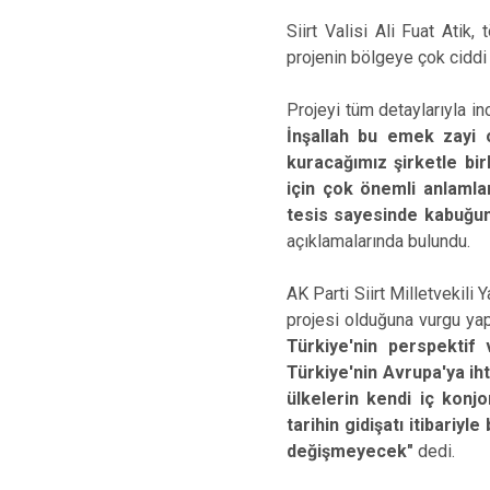
Siirt Valisi Ali Fuat Atik,
projenin bölgeye çok ciddi 
Projeyi tüm detaylarıyla in
İnşallah bu emek zayi o
kuracağımız şirketle bir
için çok önemli anlamlar 
tesis sayesinde kabuğunu
açıklamalarında bulundu.
AK Parti Siirt Milletvekili
projesi olduğuna vurgu yapa
Türkiye'nin perspektif
Türkiye'nin Avrupa'ya ih
ülkelerin kendi iç konj
tarihin gidişatı itibariy
değişmeyecek"
dedi.