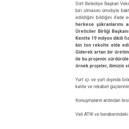
Siirt Belediye Başkan Veki
biri olmasını ümidiyle bak
edildiğini bildiğini ifade
herkese şükranlarımı ar
Üreticiler Birliği Başkanı
Kentte 19 milyon dikili f
bin ton rekolte elde ed
Giderek artan bir üretim
ile bu projenin sürdürüle
örnek projeler, ilimizin s
Yurt içi ve yurt dışında bil
kalite ve rekabet güçlerin
Konuşmaların ardından tesisi
Vali ATİK ve beraberindeki 