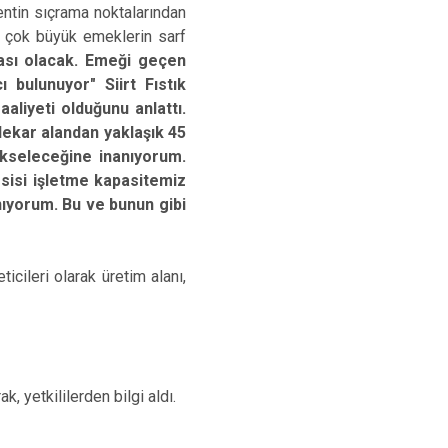
entin sıçrama noktalarından
ar çok büyük emeklerin sarf
tası olacak. Emeği geçen
 bulunuyor" Siirt Fıstık
faaliyeti olduğunu anlattı.
 dekar alandan yaklaşık 45
ükseleceğine inanıyorum.
esisi işletme kapasitemiz
anıyorum. Bu ve bunun gibi
ticileri olarak üretim alanı,
 yetkililerden bilgi aldı.