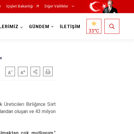
İçişleri Bakanlığı
Diğer Valilikler
LERİMİZ
GÜNDEM
İLETİŞİM
33
°C
"
Üreticileri Birliğince Siirt
landan oluşan ve 43 milyon
 olmaktan çok mutluyum."