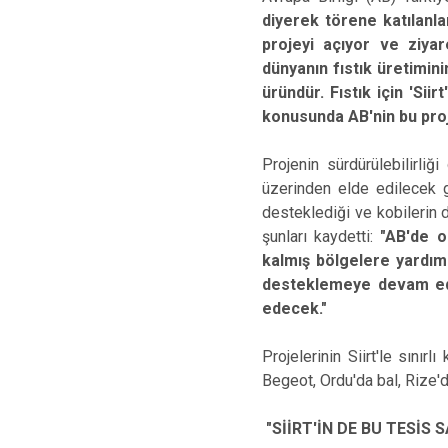
diyerek törene katılanl
projeyi açıyor ve ziya
dünyanın fıstık üretimini
üründür. Fıstık için 'Siir
konusunda AB'nin bu pr
Projenin sürdürülebilirli
üzerinden elde edilecek ge
desteklediği ve kobilerin
şunları kaydetti:
"AB'de o
kalmış bölgelere yardım
desteklemeye devam ed
edecek."
Projelerinin Siirt'le sınır
Begeot, Ordu'da bal, Rize'
"SİİRT'İN DE BU TESİS