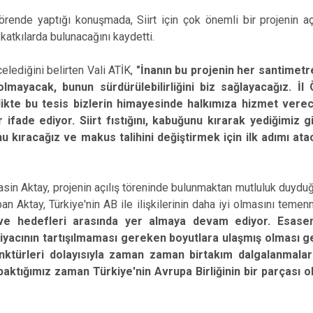
 törende yaptığı konuşmada, Siirt için çok önemli bir projenin açıl
katkılarda bulunacağını kaydetti.
celediğini belirten Vali ATİK,
"İnanın bu projenin her santimet
lmayacak, bunun sürdürülebilirliğini biz sağlayacağız. İl
likte bu tesis bizlerin himayesinde halkımıza hizmet vere
ifade ediyor. Siirt fıstığını, kabuğunu kırarak yediğimiz gib
 kıracağız ve makus talihini değiştirmek için ilk adımı at
 Yasin Aktay, projenin açılış töreninde bulunmaktan mutluluk duyduğu
n Aktay, Türkiye'nin AB ile ilişkilerinin daha iyi olmasını temenni
 ve hedefleri arasında yer almaya devam ediyor. Esasen
tiyacının tartışılmaması gereken boyutlara ulaşmış olması ge
onktürleri dolayısıyla zaman zaman birtakım dalgalanmala
le baktığımız zaman Türkiye'nin Avrupa Birliğinin bir parçası 