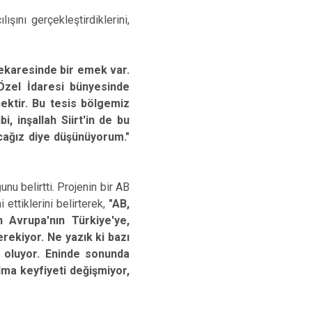
ışını gerçekleştirdiklerini,
rekaresinde bir emek var.
 Özel İdaresi bünyesinde
cektir. Bu tesis bölgemiz
i, inşallah Siirt'in de bu
acağız diye düşünüyorum."
nu belirtti. Projenin bir AB
 ettiklerini belirterek,
"AB,
 Avrupa'nın Türkiye'ye,
rekiyor. Ne yazık ki bazı
r oluyor. Eninde sonunda
olma keyfiyeti değişmiyor,